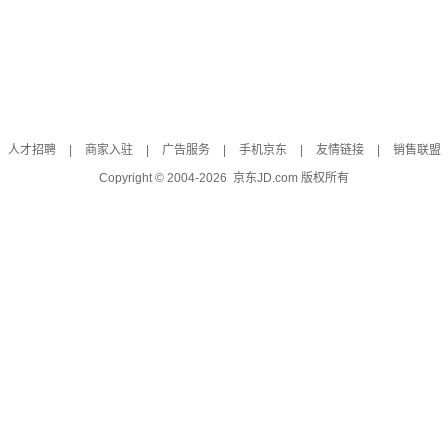
人才招聘
|
商家入驻
|
广告服务
|
手机京东
|
友情链接
|
销售联盟
Copyright © 2004-
2026
京东JD.com 版权所有