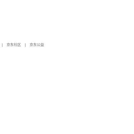
|
京东社区
|
京东公益