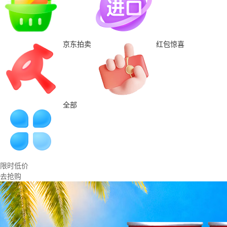
京东拍卖
红包惊喜
全部
限时低价
去抢购