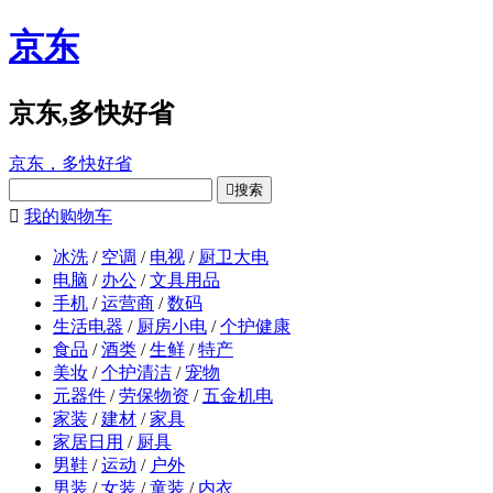
京东
京东,多快好省
京东，多快好省

搜索

我的购物车
冰洗
/
空调
/
电视
/
厨卫大电
电脑
/
办公
/
文具用品
手机
/
运营商
/
数码
生活电器
/
厨房小电
/
个护健康
食品
/
酒类
/
生鲜
/
特产
美妆
/
个护清洁
/
宠物
元器件
/
劳保物资
/
五金机电
家装
/
建材
/
家具
家居日用
/
厨具
男鞋
/
运动
/
户外
男装
/
女装
/
童装
/
内衣