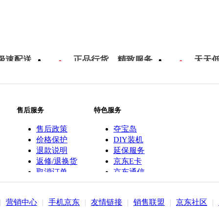
极速配送
正品行货，精致服务
天天
售后服务
特色服务
售后政策
夺宝岛
价格保护
DIY装机
退款说明
延保服务
返修/退换货
京东E卡
取消订单
京东通信
京鱼座智能
|
营销中心
|
手机京东
|
友情链接
|
销售联盟
|
京东社区
|