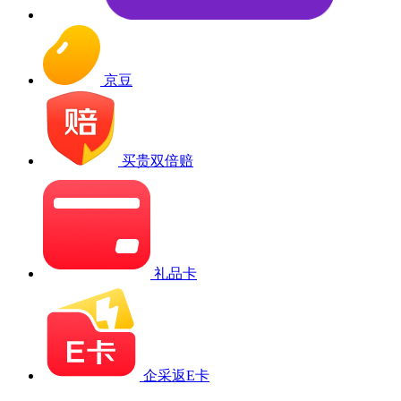
京豆
买贵双倍赔
礼品卡
企采返E卡