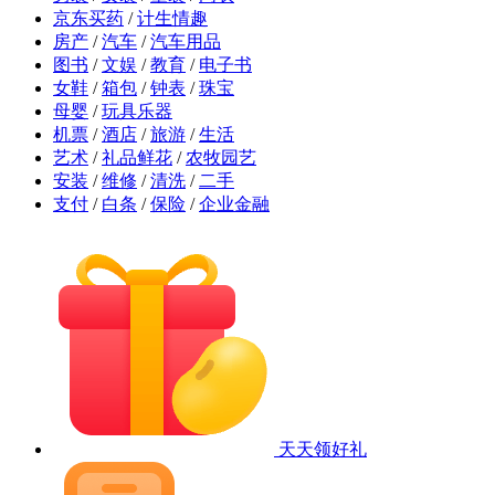
京东买药
/
计生情趣
房产
/
汽车
/
汽车用品
图书
/
文娱
/
教育
/
电子书
女鞋
/
箱包
/
钟表
/
珠宝
母婴
/
玩具乐器
机票
/
酒店
/
旅游
/
生活
艺术
/
礼品鲜花
/
农牧园艺
安装
/
维修
/
清洗
/
二手
支付
/
白条
/
保险
/
企业金融
天天领好礼