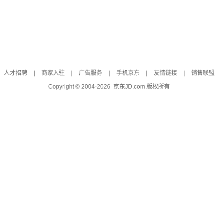
人才招聘
|
商家入驻
|
广告服务
|
手机京东
|
友情链接
|
销售联盟
Copyright © 2004-
2026
京东JD.com 版权所有