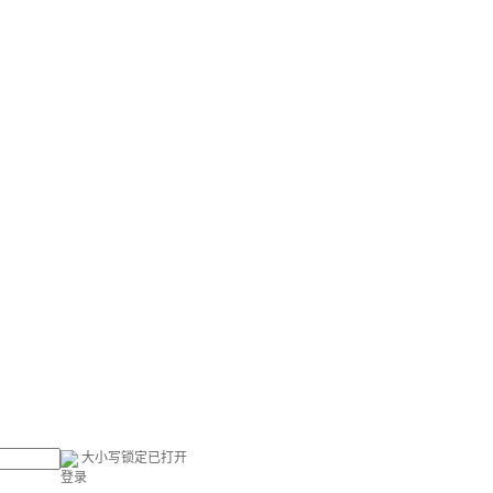
大小写锁定已打开
登录