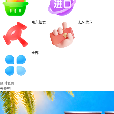
京东拍卖
红包惊喜
全部
限时低价
去抢购