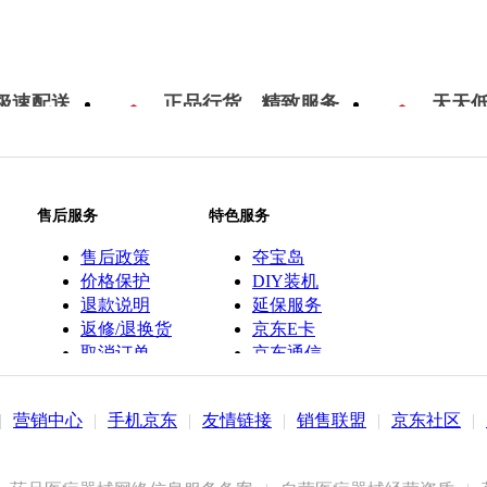
极速配送
正品行货，精致服务
天天
售后服务
特色服务
售后政策
夺宝岛
价格保护
DIY装机
退款说明
延保服务
返修/退换货
京东E卡
取消订单
京东通信
京鱼座智能
|
营销中心
|
手机京东
|
友情链接
|
销售联盟
|
京东社区
|