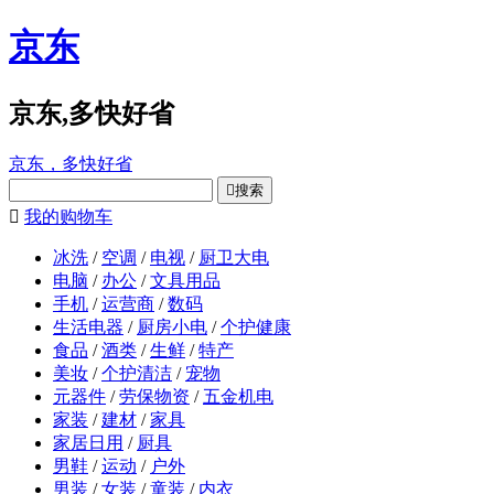
京东
京东,多快好省
京东，多快好省

搜索

我的购物车
冰洗
/
空调
/
电视
/
厨卫大电
电脑
/
办公
/
文具用品
手机
/
运营商
/
数码
生活电器
/
厨房小电
/
个护健康
食品
/
酒类
/
生鲜
/
特产
美妆
/
个护清洁
/
宠物
元器件
/
劳保物资
/
五金机电
家装
/
建材
/
家具
家居日用
/
厨具
男鞋
/
运动
/
户外
男装
/
女装
/
童装
/
内衣