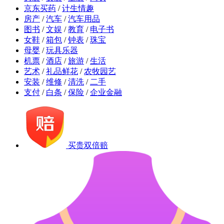
京东买药
/
计生情趣
房产
/
汽车
/
汽车用品
图书
/
文娱
/
教育
/
电子书
女鞋
/
箱包
/
钟表
/
珠宝
母婴
/
玩具乐器
机票
/
酒店
/
旅游
/
生活
艺术
/
礼品鲜花
/
农牧园艺
安装
/
维修
/
清洗
/
二手
支付
/
白条
/
保险
/
企业金融
买贵双倍赔