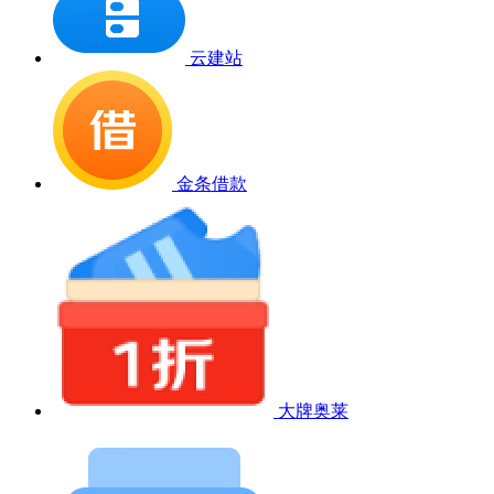
云建站
金条借款
大牌奥莱