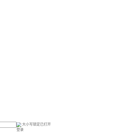
大小写锁定已打开
登录