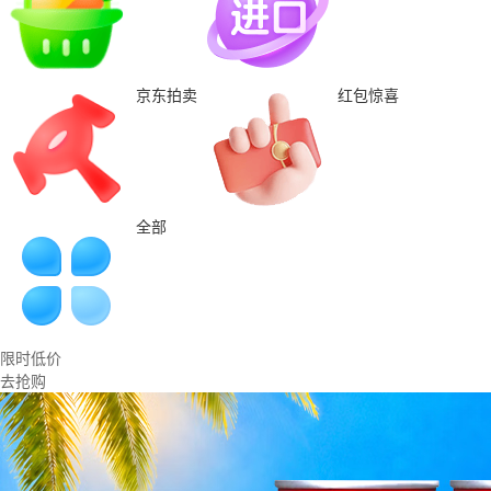
京东拍卖
红包惊喜
全部
限时低价
去抢购