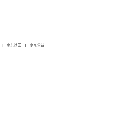
|
京东社区
|
京东公益