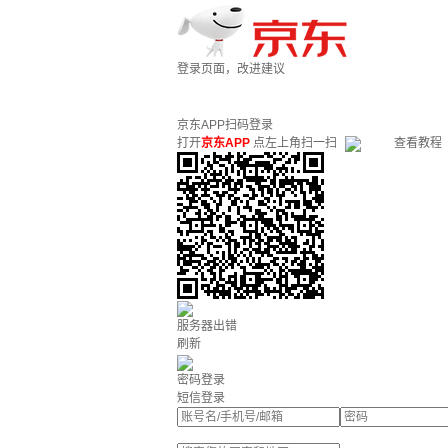
登录页面，改进建议
京东APP扫码登录
打开
京东APP
点左上角扫一扫
查看教程
服务器出错
刷新
密码登录
短信登录