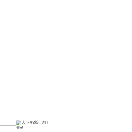
大小写锁定已打开
登录