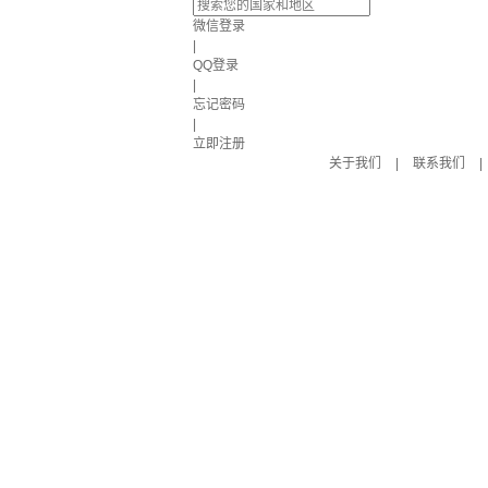
微信登录
|
QQ登录
|
忘记密码
|
立即注册
关于我们
|
联系我们
|