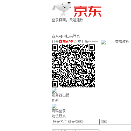
登录页面，改进建议
京东APP扫码登录
打开
京东APP
点左上角扫一扫
查看教程
服务器出错
刷新
密码登录
短信登录