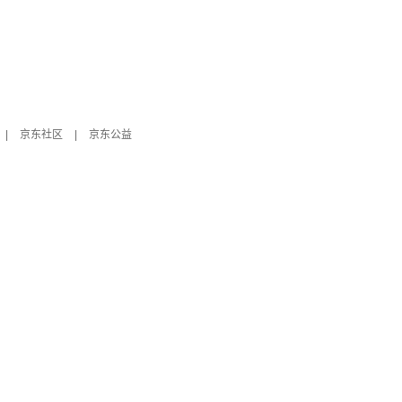
|
京东社区
|
京东公益