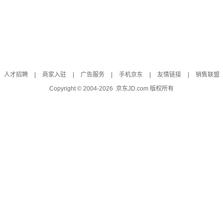
人才招聘
|
商家入驻
|
广告服务
|
手机京东
|
友情链接
|
销售联盟
Copyright © 2004-
2026
京东JD.com 版权所有