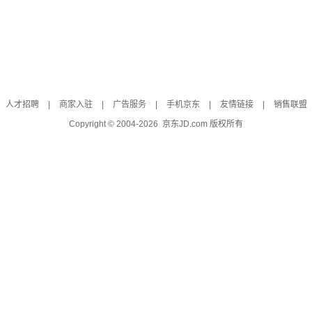
人才招聘
|
商家入驻
|
广告服务
|
手机京东
|
友情链接
|
销售联盟
Copyright © 2004-
2026
京东JD.com 版权所有