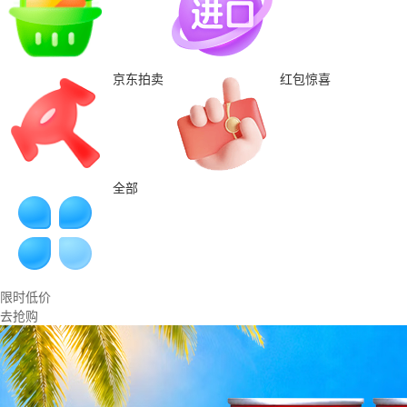
京东拍卖
红包惊喜
全部
限时低价
去抢购