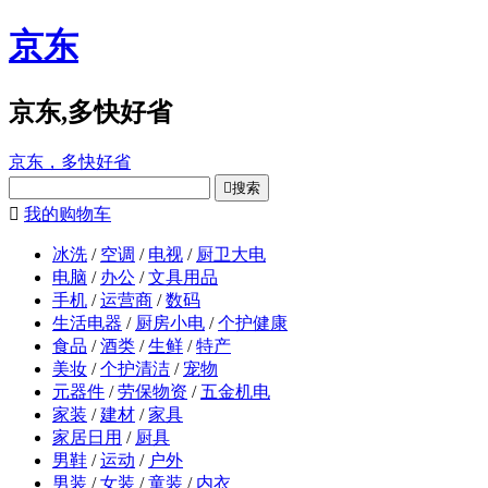
京东
京东,多快好省
京东，多快好省

搜索

我的购物车
冰洗
/
空调
/
电视
/
厨卫大电
电脑
/
办公
/
文具用品
手机
/
运营商
/
数码
生活电器
/
厨房小电
/
个护健康
食品
/
酒类
/
生鲜
/
特产
美妆
/
个护清洁
/
宠物
元器件
/
劳保物资
/
五金机电
家装
/
建材
/
家具
家居日用
/
厨具
男鞋
/
运动
/
户外
男装
/
女装
/
童装
/
内衣