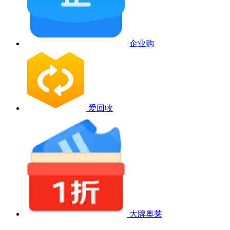
企业购
爱回收
大牌奥莱