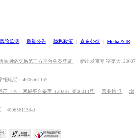
风险监测
|
质量公告
|
隐私政策
|
京东公益
|
Media & IR
药品网络交易第三方平台备案凭证
|
新出发京零 字第大120007
电话：4006561155
（京）网械平台备字（2023）第00013号
|
营业执照
|
增
6561155-3