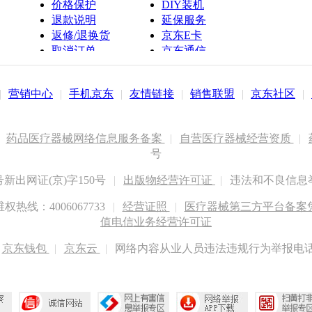
价格保护
DIY装机
退款说明
延保服务
返修/退换货
京东E卡
取消订单
京东通信
京鱼座智能
|
营销中心
|
手机京东
|
友情链接
|
销售联盟
|
京东社区
|
药品医疗器械网络信息服务备案
|
自营医疗器械经营资质
|
号
出网证(京)字150号
|
出版物经营许可证
|
违法和不良信息举报
权热线：4006067733
|
经营证照
|
医疗器械第三方平台备案凭证
值电信业务经营许可证
京东钱包
|
京东云
|
网络内容从业人员违法违规行为举报电话：400