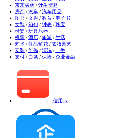
京东买药
/
计生情趣
房产
/
汽车
/
汽车用品
图书
/
文娱
/
教育
/
电子书
女鞋
/
箱包
/
钟表
/
珠宝
母婴
/
玩具乐器
机票
/
酒店
/
旅游
/
生活
艺术
/
礼品鲜花
/
农牧园艺
安装
/
维修
/
清洗
/
二手
支付
/
白条
/
保险
/
企业金融
信用卡