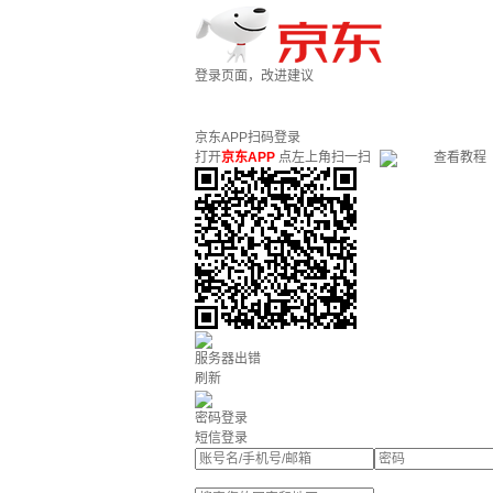
登录页面，改进建议
京东APP扫码登录
打开
京东APP
点左上角扫一扫
查看教程
服务器出错
刷新
密码登录
短信登录