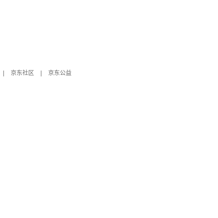
|
京东社区
|
京东公益