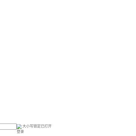
大小写锁定已打开
登录