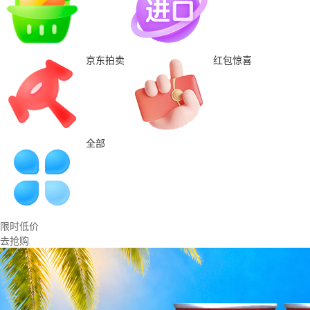
京东拍卖
红包惊喜
全部
限时低价
去抢购