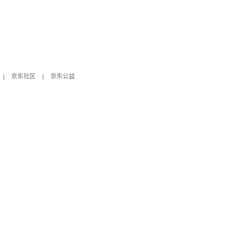
|
京东社区
|
京东公益