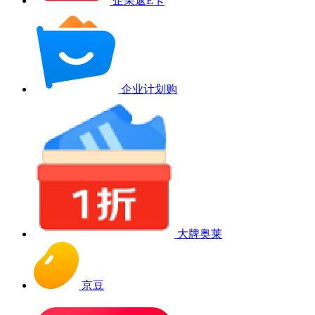
企采返E卡
企业计划购
大牌奥莱
京豆