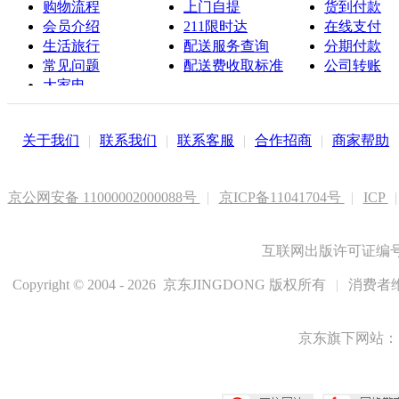
购物流程
上门自提
货到付款
会员介绍
211限时达
在线支付
生活旅行
配送服务查询
分期付款
常见问题
配送费收取标准
公司转账
大家电
联系客服
关于我们
|
联系我们
|
联系客服
|
合作招商
|
商家帮助
京公网安备 11000002000088号
|
京ICP备11041704号
|
ICP
|
互联网出版许可证编号新
Copyright © 2004 - 2026 京东JINGDONG 版权所有
|
消费者维
京东旗下网站：