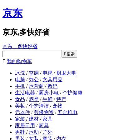
京东
京东,多快好省
京东，多快好省

搜索

我的购物车
冰洗
/
空调
/
电视
/
厨卫大电
电脑
/
办公
/
文具用品
手机
/
运营商
/
数码
生活电器
/
厨房小电
/
个护健康
食品
/
酒类
/
生鲜
/
特产
美妆
/
个护清洁
/
宠物
元器件
/
劳保物资
/
五金机电
家装
/
建材
/
家具
家居日用
/
厨具
男鞋
/
运动
/
户外
男装
/
女装
/
童装
/
内衣