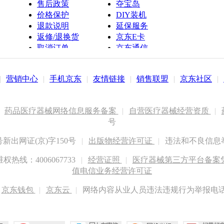
售后政策
夺宝岛
价格保护
DIY装机
退款说明
延保服务
返修/退换货
京东E卡
取消订单
京东通信
京鱼座智能
|
营销中心
|
手机京东
|
友情链接
|
销售联盟
|
京东社区
|
药品医疗器械网络信息服务备案
|
自营医疗器械经营资质
|
号
出网证(京)字150号
|
出版物经营许可证
|
违法和不良信息举报
权热线：4006067733
|
经营证照
|
医疗器械第三方平台备案凭证
值电信业务经营许可证
京东钱包
|
京东云
|
网络内容从业人员违法违规行为举报电话：400