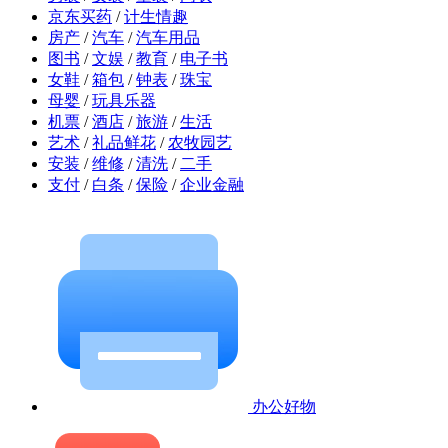
京东买药
/
计生情趣
房产
/
汽车
/
汽车用品
图书
/
文娱
/
教育
/
电子书
女鞋
/
箱包
/
钟表
/
珠宝
母婴
/
玩具乐器
机票
/
酒店
/
旅游
/
生活
艺术
/
礼品鲜花
/
农牧园艺
安装
/
维修
/
清洗
/
二手
支付
/
白条
/
保险
/
企业金融
办公好物