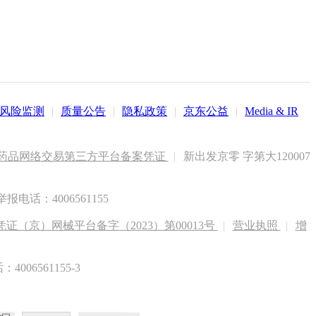
风险监测
|
质量公告
|
隐私政策
|
京东公益
|
Media & IR
药品网络交易第三方平台备案凭证
|
新出发京零 字第大120007
电话：4006561155
（京）网械平台备字（2023）第00013号
|
营业执照
|
增
6561155-3