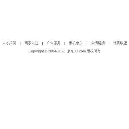
人才招聘
|
商家入驻
|
广告服务
|
手机京东
|
友情链接
|
销售联盟
Copyright © 2004-
2026
京东JD.com 版权所有