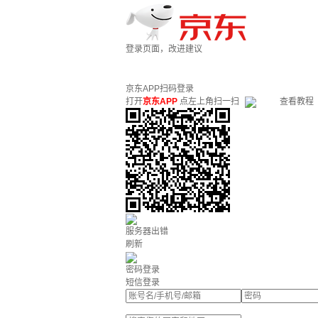
登录页面，改进建议
京东APP扫码登录
打开
京东APP
点左上角扫一扫
查看教程
服务器出错
刷新
密码登录
短信登录