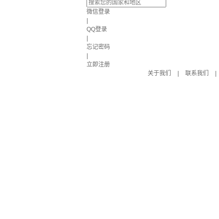
微信登录
|
QQ登录
|
忘记密码
|
立即注册
关于我们
|
联系我们
|