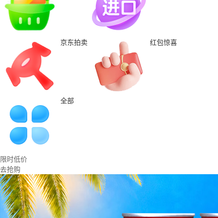
京东拍卖
红包惊喜
全部
限时低价
去抢购