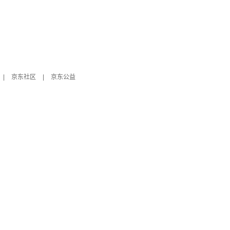
|
京东社区
|
京东公益