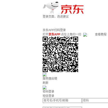
登录页面，改进建议
京东APP扫码登录
打开
京东APP
点左上角扫一扫
查看教程
服务器出错
刷新
密码登录
短信登录