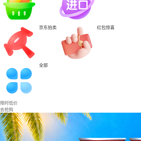
京东拍卖
红包惊喜
全部
限时低价
去抢购