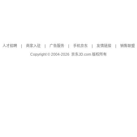
人才招聘
|
商家入驻
|
广告服务
|
手机京东
|
友情链接
|
销售联盟
Copyright © 2004-
2026
京东JD.com 版权所有