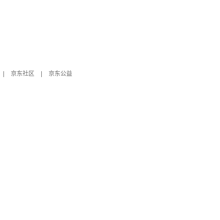
|
京东社区
|
京东公益