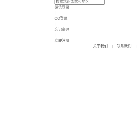
微信登录
|
QQ登录
|
忘记密码
|
立即注册
关于我们
|
联系我们
|