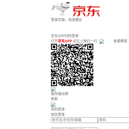
登录页面，改进建议
京东APP扫码登录
打开
京东APP
点左上角扫一扫
查看教程
服务器出错
刷新
密码登录
短信登录