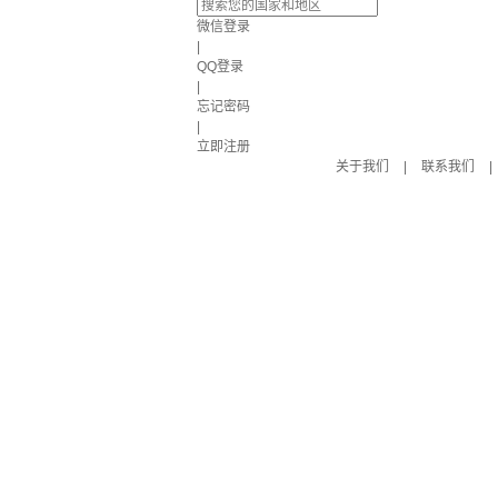
微信登录
|
QQ登录
|
忘记密码
|
立即注册
关于我们
|
联系我们
|