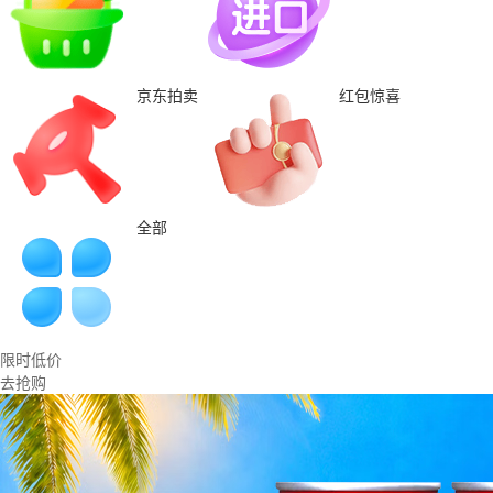
京东拍卖
红包惊喜
全部
限时低价
去抢购