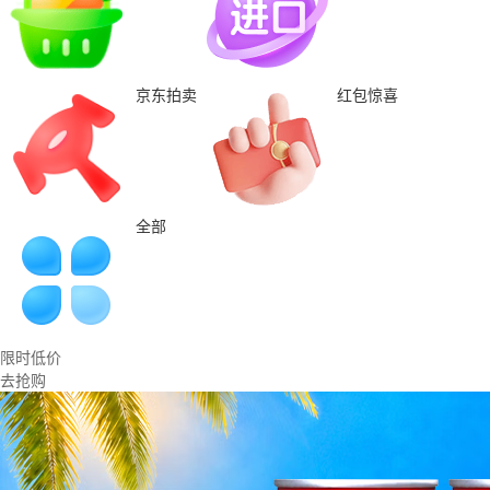
京东拍卖
红包惊喜
全部
限时低价
去抢购