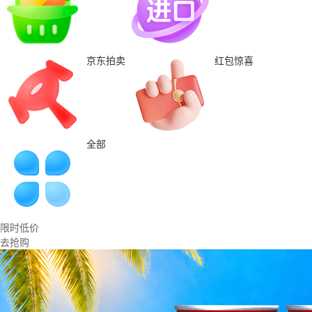
京东拍卖
红包惊喜
全部
限时低价
去抢购