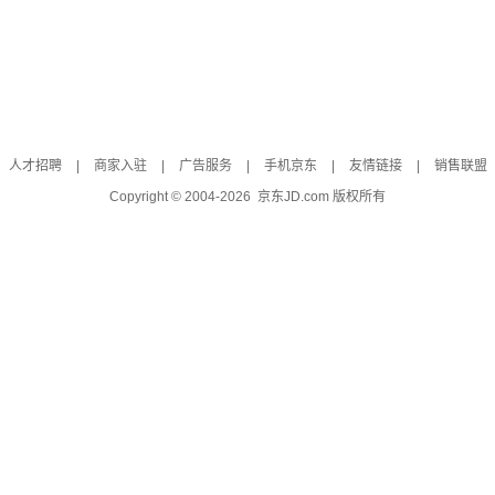
人才招聘
|
商家入驻
|
广告服务
|
手机京东
|
友情链接
|
销售联盟
Copyright © 2004-
2026
京东JD.com 版权所有