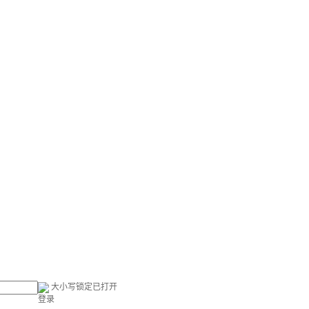
大小写锁定已打开
登录