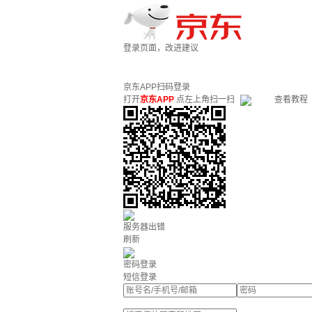
登录页面，改进建议
京东APP扫码登录
打开
京东APP
点左上角扫一扫
查看教程
服务器出错
刷新
密码登录
短信登录