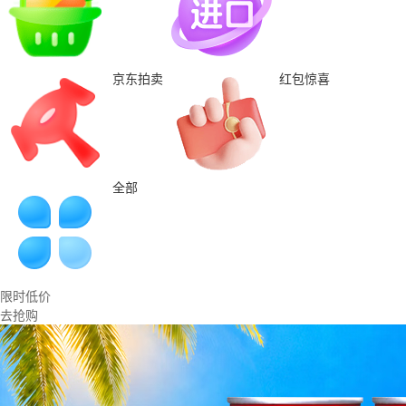
京东拍卖
红包惊喜
全部
限时低价
去抢购