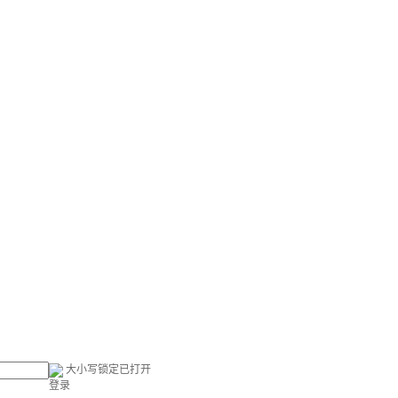
大小写锁定已打开
登录