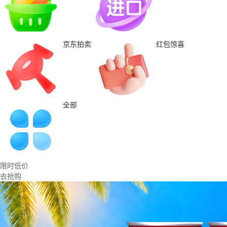
京东拍卖
红包惊喜
全部
限时低价
去抢购