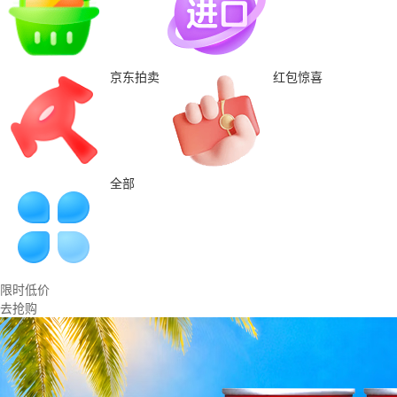
京东拍卖
红包惊喜
全部
限时低价
去抢购