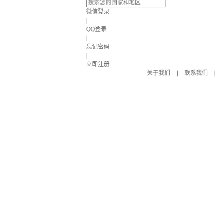
微信登录
|
QQ登录
|
忘记密码
|
立即注册
关于我们
|
联系我们
|