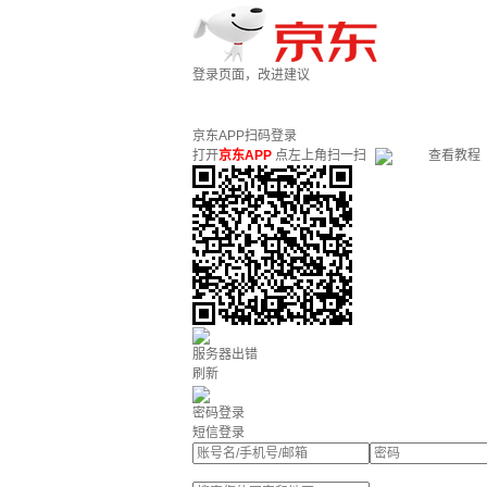
登录页面，改进建议
京东APP扫码登录
打开
京东APP
点左上角扫一扫
查看教程
服务器出错
刷新
密码登录
短信登录