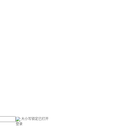
大小写锁定已打开
登录