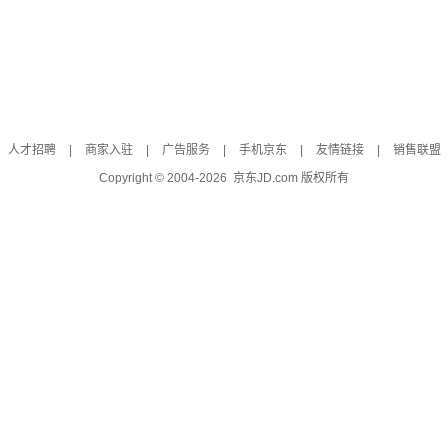
人才招聘
|
商家入驻
|
广告服务
|
手机京东
|
友情链接
|
销售联盟
Copyright © 2004-
2026
京东JD.com 版权所有