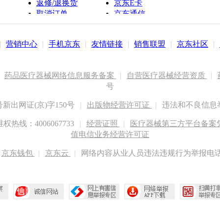
返修/退换货
京东E卡
取消订单
京东通信
京鱼座智能
|
营销中心
|
手机京东
|
友情链接
|
销售联盟
|
京东社区
|
药品医疗器械网络信息服务备案
|
自营医疗器械经营资质
|
号
出网证(京)字150号
|
出版物经营许可证
|
违法和不良信息举报
权热线：4006067733
|
经营证照
|
医疗器械第三方平台备案凭证
值电信业务经营许可证
京东钱包
|
京东云
|
网络内容从业人员违法违规行为举报电话：400