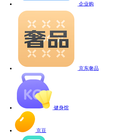
企业购
京东奢品
健身馆
京豆