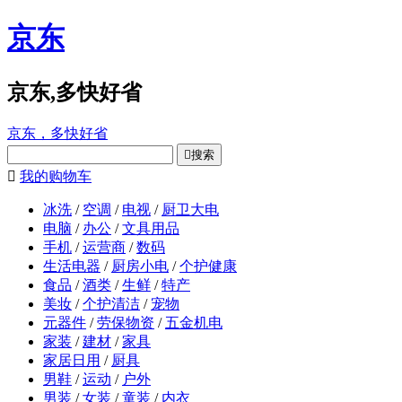
京东
京东,多快好省
京东，多快好省

搜索

我的购物车
冰洗
/
空调
/
电视
/
厨卫大电
电脑
/
办公
/
文具用品
手机
/
运营商
/
数码
生活电器
/
厨房小电
/
个护健康
食品
/
酒类
/
生鲜
/
特产
美妆
/
个护清洁
/
宠物
元器件
/
劳保物资
/
五金机电
家装
/
建材
/
家具
家居日用
/
厨具
男鞋
/
运动
/
户外
男装
/
女装
/
童装
/
内衣