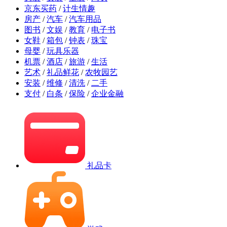
京东买药
/
计生情趣
房产
/
汽车
/
汽车用品
图书
/
文娱
/
教育
/
电子书
女鞋
/
箱包
/
钟表
/
珠宝
母婴
/
玩具乐器
机票
/
酒店
/
旅游
/
生活
艺术
/
礼品鲜花
/
农牧园艺
安装
/
维修
/
清洗
/
二手
支付
/
白条
/
保险
/
企业金融
礼品卡