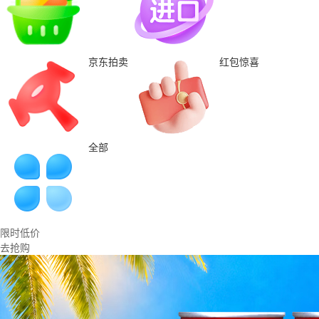
京东拍卖
红包惊喜
全部
限时低价
去抢购