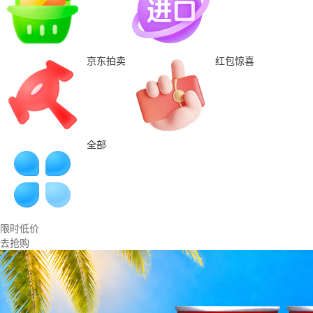
京东拍卖
红包惊喜
全部
限时低价
去抢购