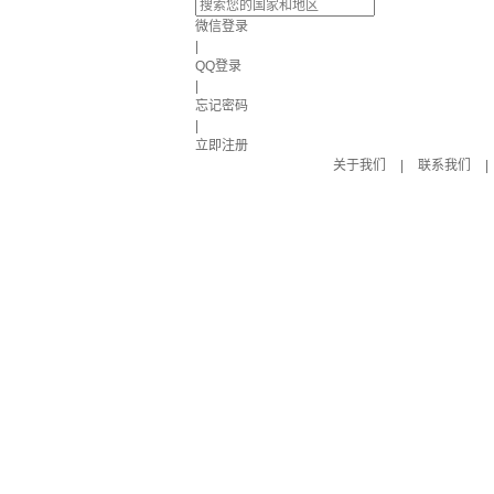
微信登录
|
QQ登录
|
忘记密码
|
立即注册
关于我们
|
联系我们
|