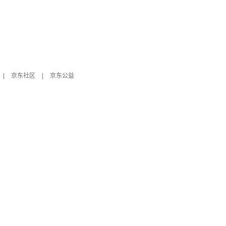
|
京东社区
|
京东公益