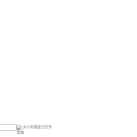
大小写锁定已打开
登录