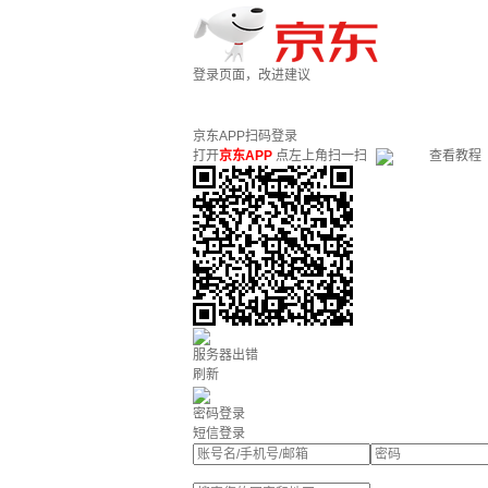
登录页面，改进建议
京东APP扫码登录
打开
京东APP
点左上角扫一扫
查看教程
服务器出错
刷新
密码登录
短信登录