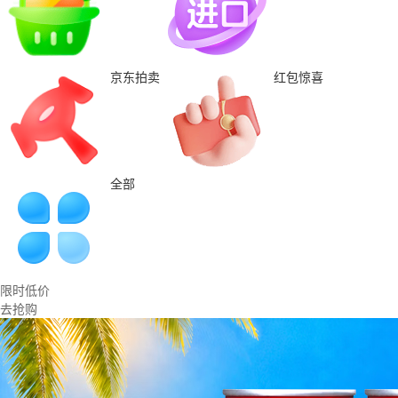
京东拍卖
红包惊喜
全部
限时低价
去抢购