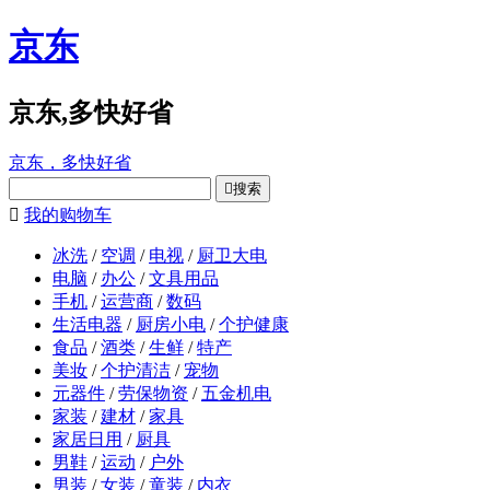
京东
京东,多快好省
京东，多快好省

搜索

我的购物车
冰洗
/
空调
/
电视
/
厨卫大电
电脑
/
办公
/
文具用品
手机
/
运营商
/
数码
生活电器
/
厨房小电
/
个护健康
食品
/
酒类
/
生鲜
/
特产
美妆
/
个护清洁
/
宠物
元器件
/
劳保物资
/
五金机电
家装
/
建材
/
家具
家居日用
/
厨具
男鞋
/
运动
/
户外
男装
/
女装
/
童装
/
内衣