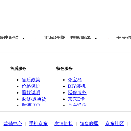
极速配送
正品行货，精致服务
天天
售后服务
特色服务
售后政策
夺宝岛
价格保护
DIY装机
退款说明
延保服务
返修/退换货
京东E卡
取消订单
京东通信
京鱼座智能
|
营销中心
|
手机京东
|
友情链接
|
销售联盟
|
京东社区
|