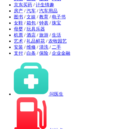
京东买药
/
计生情趣
房产
/
汽车
/
汽车用品
图书
/
文娱
/
教育
/
电子书
女鞋
/
箱包
/
钟表
/
珠宝
母婴
/
玩具乐器
机票
/
酒店
/
旅游
/
生活
艺术
/
礼品鲜花
/
农牧园艺
安装
/
维修
/
清洗
/
二手
支付
/
白条
/
保险
/
企业金融
问医生