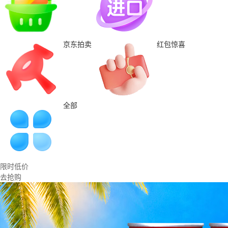
京东拍卖
红包惊喜
全部
限时低价
去抢购