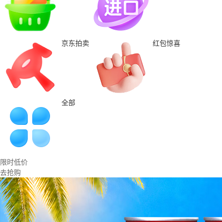
京东拍卖
红包惊喜
全部
限时低价
去抢购