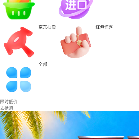
京东拍卖
红包惊喜
全部
限时低价
去抢购