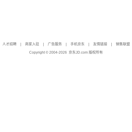
人才招聘
|
商家入驻
|
广告服务
|
手机京东
|
友情链接
|
销售联盟
Copyright © 2004-
2026
京东JD.com 版权所有