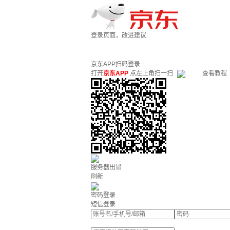
登录页面，改进建议
京东APP扫码登录
打开
京东APP
点左上角扫一扫
查看教程
服务器出错
刷新
密码登录
短信登录