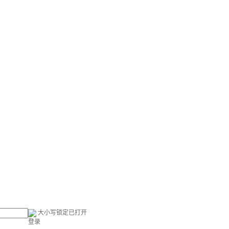
大小写锁定已打开
登录