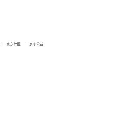
|
京东社区
|
京东公益