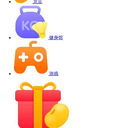
京豆
健身馆
游戏