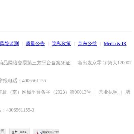
风险监测
|
质量公告
|
隐私政策
|
京东公益
|
Media & IR
药品网络交易第三方平台备案凭证
|
新出发京零 字第大120007
电话：4006561155
（京）网械平台备字（2023）第00013号
|
营业执照
|
增
6561155-3