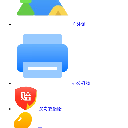
户外馆
办公好物
买贵双倍赔