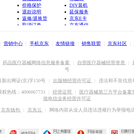
价格保护
DIY装机
退款说明
延保服务
返修/退换货
京东E卡
取消订单
京东通信
京鱼座智能
|
营销中心
|
手机京东
|
友情链接
|
销售联盟
|
京东社区
|
药品医疗器械网络信息服务备案
|
自营医疗器械经营资质
|
号
出网证(京)字150号
|
出版物经营许可证
|
违法和不良信息举报
权热线：4006067733
|
经营证照
|
医疗器械第三方平台备案凭证
值电信业务经营许可证
京东钱包
|
京东云
|
网络内容从业人员违法违规行为举报电话：400