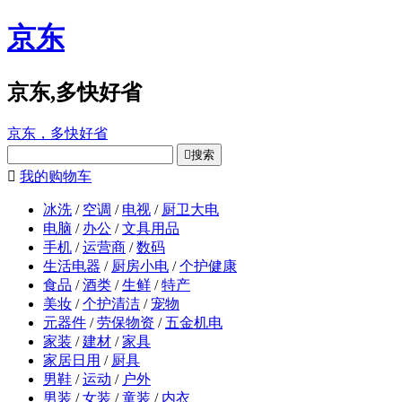
京东
京东,多快好省
京东，多快好省

搜索

我的购物车
冰洗
/
空调
/
电视
/
厨卫大电
电脑
/
办公
/
文具用品
手机
/
运营商
/
数码
生活电器
/
厨房小电
/
个护健康
食品
/
酒类
/
生鲜
/
特产
美妆
/
个护清洁
/
宠物
元器件
/
劳保物资
/
五金机电
家装
/
建材
/
家具
家居日用
/
厨具
男鞋
/
运动
/
户外
男装
/
女装
/
童装
/
内衣