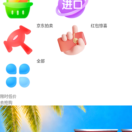
京东拍卖
红包惊喜
全部
限时低价
去抢购