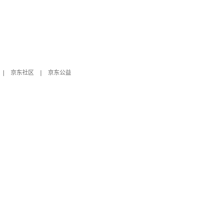
|
京东社区
|
京东公益