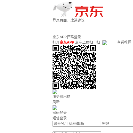
登录页面，改进建议
京东APP扫码登录
打开
京东APP
点左上角扫一扫
查看教程
服务器出错
刷新
密码登录
短信登录