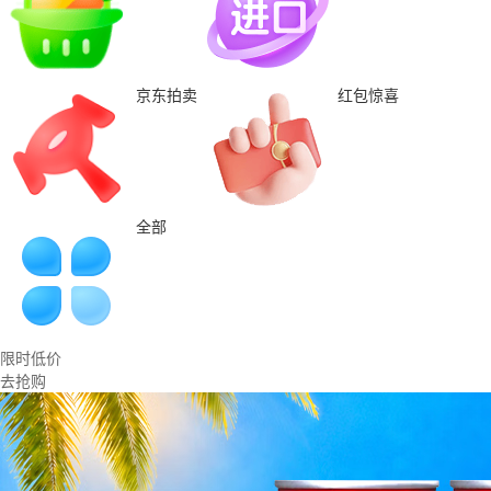
京东拍卖
红包惊喜
全部
限时低价
去抢购