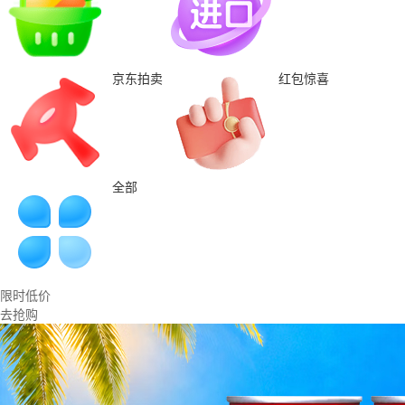
京东拍卖
红包惊喜
全部
限时低价
去抢购