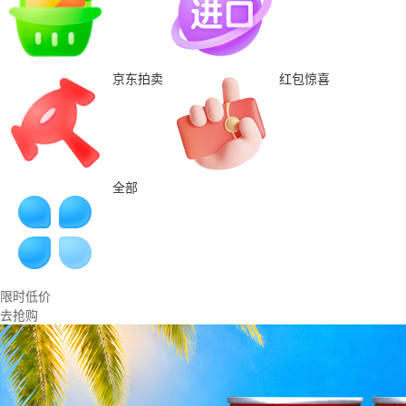
京东拍卖
红包惊喜
全部
限时低价
去抢购